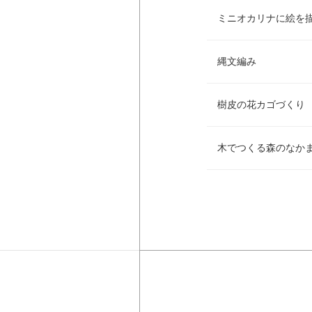
ミニオカリナに絵を
縄文編み
樹皮の花カゴづくり
木でつくる森のなかま