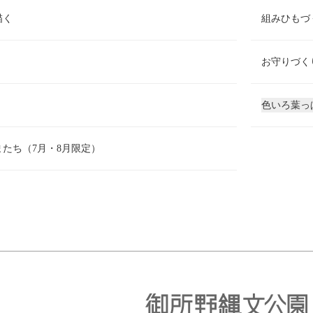
描く
組みひもづ
お守りづく
色いろ葉っ
たち（7月・8月限定）