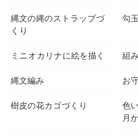
縄文の縄のストラップづ
勾
くり
ミニオカリナに絵を描く
組
縄文編み
お
樹皮の花カゴづくり
色
月